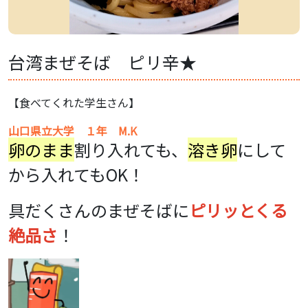
台湾まぜそば ピリ辛★
【食べてくれた学生さん】
山口県立大学 １年 M.K
卵のまま
割り入れても、
溶き卵
にして
から入れてもOK！
具だくさんのまぜそばに
ピリッとくる
絶品さ
！