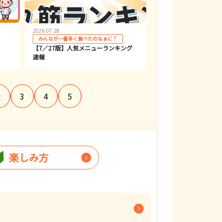
2026.07.28
みんなが一番多く食べたのなぁに？
【7／27版】人気メニューランキング
速報
2
3
4
5
楽しみ方